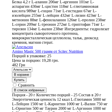
Белка 4,2 г L-аланин 206мг L-аргинин 101мг L-
аспарагин 436мг L-цистин 118мг L-глютаминовая
кислота 989мг L-гицин 71мг L-гистидин 67мг L-
изолейцин 255мг L-лейцин 432мг L-лизин 423мг L-
метионин 88мг L-фенилаланин 126мг L-пролин 238мг
L-серин 209мг L-треонин 272мг L-триптофан 71мг L-
тирозин 134мг L-валин 238мг Ингредиенты: гидролизат
концентрата сывороточного протеина,
микрокристаллическая целлюлоза, тальк, диоксид
кремния, магния стерат.
Amino Magic 500 грамм от Scitec Nutrition
Порций в упаковке: 25
Цена за порцию: 19,28 грн.
482
Грн
В корзине
Купить
Сравнить
В список избранных
Порция - 20 г Количество порций - 25 Состав в 20 г
Энергетическая ценность 12 ккал L-Глютамин 5000 мг
L-Лейцин 1500 мг L-Карнитин 1000 мг L-Валин 750 мг
L-Орнитин 500 мг Таурин 2000 мг L-Аргинин 1000 мг