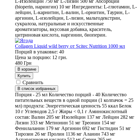
L-Изолейцин 750 мг L-Лизин 500 мг Абсорбции
(bioperin, нарингин) 10 мг Ингредиенты: L-глютамин, L-
лейцин, L-карнитин, L-валин, L-орнитин, Таурин, L-
аргинин, L-изолейцин, L-лизин, мальтодекстрин,
сукралоза, натуральные и искусственные
ароматизаторы, вкусовая добавка, краситель,
цитриновая кислота, наргинин, биоперин.
Collagen Liquid wild berry от Scitec Nutrition 1000 мл
Порций в упаковке: 40
Цена за порцию: 12 грн.
480
Грн
В корзине
Купить
Сравнить
В список избранных
Порция - 25 мл Количество порций - 40 Количество
питательных веществ в одной порции (1 колпачок = 25
мл) продукта: Энергетическая ценность 55 ккал Белок
10 г Углеводов 2,5 г Жиры < 0,1 г Аминокислотный
состав: Валин 205 мг Изолейцин 137 мг Лейцин 282 мг
Лизин 333 мг Метионин 51 мг Треонин 154 мг
Фенилаланин 179 мг Аргинин 692 мг Гистидин 51 мг
Тирозин 26 мг Пролин 1136 мг Аланин 743 мг
Аспарагиновая кислота 512 мг Серин 265 мг