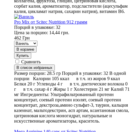
коллагена, фруктоза, глицин, цитриновая кислота,
сорбат калия, ароматизатор, подсластители (ацесульфам
калия, цикламат натрия, сахарин натрия), витамин В6.
Pro Mix от Scitec Nutrition 912 грамм
Порций в упаковке: 32
Цена за порцию: 14,44 грн.
462
Грн
В корзине
Купить
Сравнить
В список избранных
Размер порции: 28.5 гр Порций в упаковке: 32 В одной
порции Калории 105 ккал в т.ч. из жиров 9 ккал
Белки 20 г Углеводы 4 г в т.ч. диетические волокна 0
г в т.ч. сахар 4 г Жиры 1 г Холестерин 21 мг Калий 71
мг Ингредиенты: Ультрафильтрованный протеин
концентрат, соевый протеин изолят, соевый протеин
концентрат, декстроза,амино сульфат-3, таурин, кальция
казеинат, мальтодекстрин, асп артам, ксантановая смола,
цитриновая кислота моногидрат, натуральные и
искусственные ароматизаторы, краситель.
Mega Arginine 140 caps от Scitec Nutrition