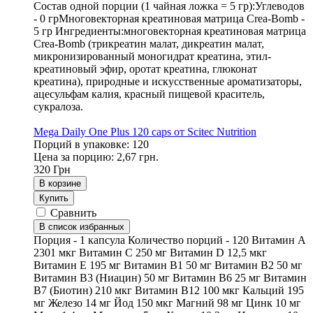
Состав одной порции (1 чайная ложка = 5 гр):Углеводов
- 0 грМноговекторная креатиновая матрица Crea-Bomb -
5 гр Ингредиенты:многовекторная креатиновая матрица
Crea-Bomb (трикреатин малат, дикреатин малат,
микронизированный моногидрат креатина, этил-
креатиновый эфир, оротат креатина, глюконат
креатина), природные и искусственные ароматизаторы,
ацесульфам калия, красный пищевой краситель,
сукралоза.
Mega Daily One Plus 120 caps от Scitec Nutrition
Порций в упаковке: 120
Цена за порцию: 2,67 грн.
320
Грн
В корзине
Купить
Сравнить
В список избранных
Порция - 1 капсула Количество порций - 120 Витамин А
2301 мкг Витамин С 250 мг Витамин D 12,5 мкг
Витамин Е 195 мг Витамин B1 50 мг Витамин В2 50 мг
Витамин В3 (Ниацин) 50 мг Витамин В6 25 мг Витамин
В7 (Биотин) 210 мкг Витамин B12 100 мкг Кальций 195
мг Железо 14 мг Йод 150 мкг Магний 98 мг Цинк 10 мг