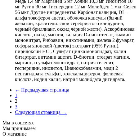
Медь 1,4 мг Марганец 5 мг Холин 10,3 мг Инозитол 10
мг Рутин 30 мг Гиспередин 12 мг Молибден 1 мкг Селен
56 мкг Другие ингредиенты: Карбонат кальция, DL-
альфа токоферол ацетат, оболочка капсулы (бычий
желатин, красители: слой серебристого кандурина,
чёрный бриллиант, оксид чёрной жести), Аскорбиновая
кислота, оксид магния, кальция D-пантотенат, тиамин
мононитрат, Рибоавин, никотинамид, железа 2 фумарат,
софоры японской (цветок) экстракт (95% Рутин),
пиридоксин HCl, Сульфат цинка моногидрат, холин
битартрат, витамин ацетат, D-биотин, стеарат магния,
марганца сульфат моногидрат, натрия селенит,
гесперидин, инозитол, Цианокобаламин, меди 2
пентагидрата сульфат, холекальциферол, фолиевая
кислота, йодид калия, натрия молибдата дигидрата.
←
Предыдущая страница
1
2
3
Следующая страница
→
Мы в соцсетях
Мы принимаем
О магазине