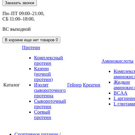
Заказать звонок
Пн–ПТ 09:00–21:00,
СБ 11:00–18:00,
ВС выходной
В корзине
еще нет товаров
0
Протеин
Комплексный
Аминокислоты
протеин
Казеин
Комплекс
(ночной
аминокис
протеин)
Жидкие
Каталог
Изолят
Гейнер
Креатин
аминокис
сывороточного
BCAA
протеина
L аргинин
Сывороточный
L глютам
протеин
Соевый
протеин
Спортивное питание
/