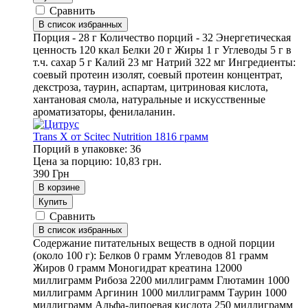
Сравнить
В список избранных
Порция - 28 г Количество порций - 32 Энергетическая
ценность 120 ккал Белки 20 г Жиры 1 г Углеводы 5 г в
т.ч. сахар 5 г Калий 23 мг Натрий 322 мг Ингредиенты:
соевый протеин изолят, соевый протеин концентрат,
декстроза, таурин, аспартам, цитриновая кислота,
хантановая смола, натуральные и искусственные
ароматизаторы, фенилаланин.
Trans X от Scitec Nutrition 1816 грамм
Порций в упаковке: 36
Цена за порцию: 10,83 грн.
390
Грн
В корзине
Купить
Сравнить
В список избранных
Содержание питательных веществ в одной порции
(около 100 г): Белков 0 грамм Углеводов 81 грамм
Жиров 0 грамм Моногидрат креатина 12000
миллиграмм Рибоза 2200 миллиграмм Глютамин 1000
миллиграмм Аргинин 1000 миллиграмм Таурин 1000
миллиграмм Альфа-липоевая кислота 250 миллиграмм