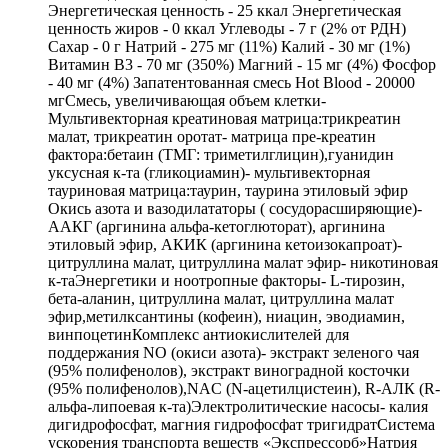
Энергетическая ценность - 25 ккал Энергетическая
ценность жиров - 0 ккал Углеводы - 7 г (2% от РДН)
Сахар - 0 г Натрий - 275 мг (11%) Калий - 30 мг (1%)
Витамин В3 - 70 мг (350%) Магний - 15 мг (4%) Фосфор
- 40 мг (4%) Запатентованная смесь Hot Blood - 20000
мгСмесь, увеличивающая объем клетки-
Мультивекторная креатиновая матрица:трикреатин
малат, трикреатин оротат- матрица пре-креатин
фактора:бетаин (ТМГ: триметилглицин),гуанидин
уксусная к-та (гликоциамин)- мультивекторная
тауриновая матрица:таурин, таурина этиловый эфир
Окись азота и вазодилататоры ( сосудорасширяющие)-
ААКГ (аргинина альфа-кетоглюторат), аргинина
этиловый эфир, АКИК (аргинина кетоизокапроат)-
цитруллина малат, цитруллина малат эфир- никотиновая
к-таЭнергетики и ноотропные факторы- L-тирозин,
бета-аланин, цитруллина малат, цитруллина малат
эфир,метилксантины (кофеин), ниацин, эводиамин,
винпоцетинКомплекс антиокислителей для
поддержания NO (окиси азота)- экстракт зеленого чая
(95% полифенолов), экстракт виноградной косточки
(95% полифенолов),NAC (N-ацетилцистеин), R-АЛК (R-
альфа-липоевая к-та)Электролитические насосы- калия
дигидрофосфат, магния гидрофосфат тригидратСистема
ускорения транспорта веществ «Экспрессорб»Натрия