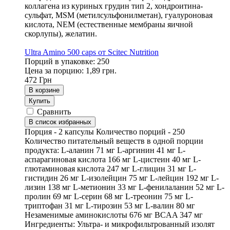
коллагена из куриных грудин тип 2, хондроитина-
сульфат, MSM (метилсульфонилметан), гуалуроновая
кислота, NEM (естественные мембраны яичной
скорлупы), желатин.
Ultra Amino 500 caps от Scitec Nutrition
Порций в упаковке: 250
Цена за порцию: 1,89 грн.
472
Грн
В корзине
Купить
Сравнить
В список избранных
Порция - 2 капсулы Количество порций - 250
Количество питательный веществ в одной порции
продукта: L-аланин 71 мг L-аргинин 41 мг L-
аспарагиновая кислота 166 мг L-цистеин 40 мг L-
глютаминовая кислота 247 мг L-глицин 31 мг L-
гистидин 26 мг L-изолейцин 75 мг L-лейцин 192 мг L-
лизин 138 мг L-метионин 33 мг L-фенилаланин 52 мг L-
пролин 69 мг L-серин 68 мг L-треонин 75 мг L-
триптофан 31 мг L-тирозин 53 мг L-валин 80 мг
Незаменимые аминокислоты 676 мг BCAA 347 мг
Ингредиенты: Ультра- и микрофильтрованный изолят