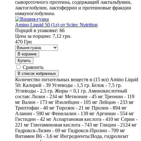
сывороточного протеина, содержащий лактальбумин,
лактоглобулин, лактоферрин и протеиновые фракции
иммуноглобулина.
Amino Liquid 50 (1л) от Scitec Nutrition
Порций в упаковке: 66
Цена за порцию: 7,12 грн.
470
Грн
В корзине
Купить
Сравнить
В список избранных
Количество питательных веществ в (15 мл) Amino Liquid
50: Калорий - 39 Углеводы - 1,5 гр. Белок - 7,5 гр.
Углеводы - 2,5 гр. Жиры < 0,1 гр. Аминокислотный
состав: Лизин - 234 мг Метионин - 45 мг Треонин - 119
мг Валин - 173 мг Изолейцин - 105 мг Лейцин - 233 мг
Триптофан - 40 мг Тирозин - 21 мг Пролин - 894 мг
Аланин - 590 мг Фенилалин - 139 мг Аргинин - 554 мг
Гистидин - 42 мг Аспартановая кислота - 410 мг Серин -
221 мг Глютаминовая кислота - 743 мг Глицин - 2124 мг
Гидрокси-Лизин - 69 мг Гидрокси-Пролин - 709 мг
Витамин В6 - 3,6 мг Ингредиенты:Вода, гидролизат