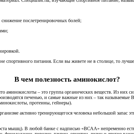
материал. Специалисты, изучающие спортивное питание, назы
и снижение послетренировочных болей;
ами;
нировкой.
ине
спортивного питания
. Если вы живете не в
столице
, то лучш
В чем полезность аминокислот?
что аминокислоты – это группа органических веществ. Из них с
оизводятся печенью, и самые важные из них – так называемые
минокислоты, протеины, гейнеры).
рганизме активно тренирующегося человека небольшой запас эти
оста мышц). В любой банке с надписью «ВСАА» непременно ест
н, фенилаланин, тирозин, таурин, орнитин, лизин и другие ва