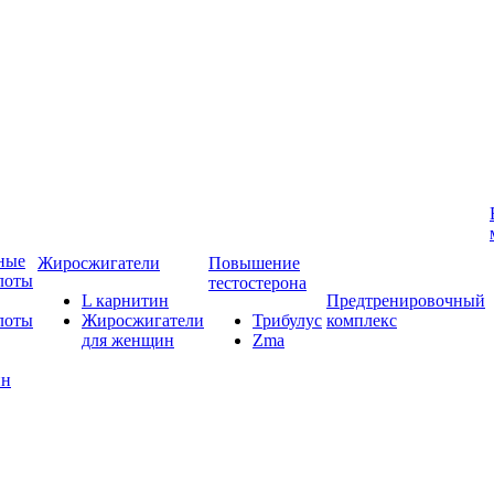
ные
Жиросжигатели
Повышение
лоты
тестостерона
L карнитин
Предтренировочный
лоты
Жиросжигатели
Трибулус
комплекс
для женщин
Zma
ин