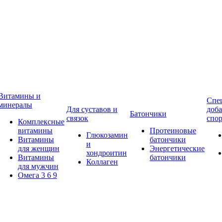
Витамины и
Спе
минералы
Для суставов и
доба
Батончики
связок
спор
Комплексные
витамины
Протеиновые
Глюкозамин
Витамины
батончики
и
для женщин
Энергетические
хондроитин
Витамины
батончики
Коллаген
для мужчин
Омега 3 6 9