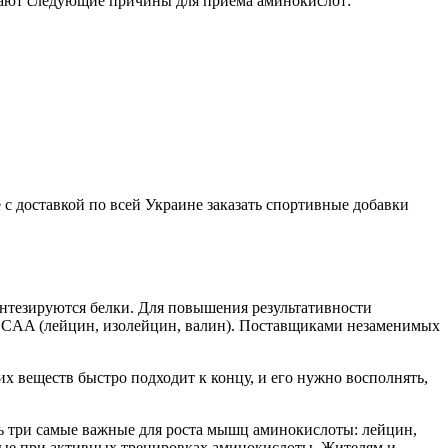
вают следующие причины для приема аминокислот:
е с доставкой по всей
Украине
заказать спортивные добавки
интезируются белки. Для повышения результативности
 BCAA (лейцин, изолейцин, валин). Поставщиками незаменимых
х веществ быстро подходит к концу, и его нужно восполнять,
ь три самые важные для роста мышц аминокислоты: лейцин,
жные при активных тренировках аминокислоты.
Жителям и