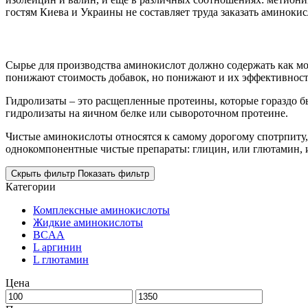
гостям Киева и Украины не составляет труда
заказать
аминокис
Сырье для производства аминокислот должно содержать как 
понижают
стоимость
добавок, но понижают и их эффективност
Гидролизаты – это расщепленные протеины, которые гораздо 
гидролизаты на яичном белке или сывороточном протеине.
Чистые аминокислоты относятся к самому дорогому
спотрпиту
однокомпонентные чистые препараты: глицин, или глютамин, 
Скрыть фильтр
Показать фильтр
Категории
Комплексные аминокислоты
Жидкие аминокислоты
BCAA
L аргинин
L глютамин
Цена