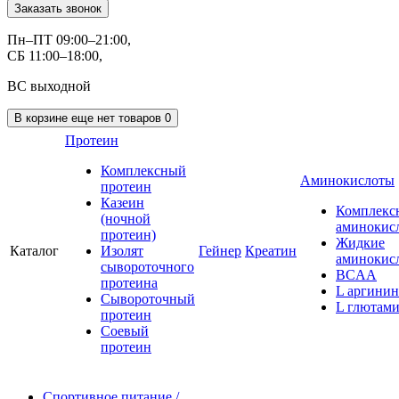
Заказать звонок
Пн–ПТ 09:00–21:00,
СБ 11:00–18:00,
ВС выходной
В корзине
еще нет товаров
0
Протеин
Комплексный
Аминокислоты
протеин
Казеин
Комплекс
(ночной
аминокис
протеин)
Жидкие
Каталог
Изолят
Гейнер
Креатин
аминокис
сывороточного
BCAA
протеина
L аргинин
Сывороточный
L глютам
протеин
Соевый
протеин
Спортивное питание
/