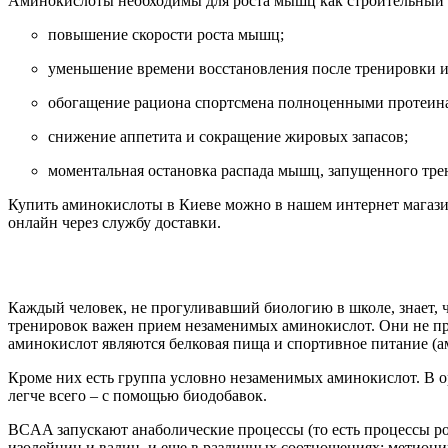
Аминокислоты
необходимы для роста мышц как строительный 
повышение скорости роста мышц;
уменьшение времени восстановления после тренировки 
обогащение рациона спортсмена полноценными протеин
снижение аппетита и сокращение жировых запасов;
моментальная остановка распада мышц, запущенного тре
Купить
аминокислоты в Киеве
можно в нашем интернет магаз
онлайн через службу доставки.
Каждый человек, не прогуливавший биологию в школе, знает, 
тренировок важен прием незаменимых аминокислот. Они не пр
аминокислот являются белковая пища и спортивное питание (а
Кроме них есть группа условно незаменимых аминокислот. В о
легче всего – с помощью биодобавок.
BCAA запускают анаболические процессы (то есть процессы р
изолейцин и валин, и еще в различных соотношениях: метиони