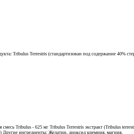
укта: Tribulus Terrestris (стандартизован под содержание 40% с
сь Tribulus - 625 мг Tribulus Terrestris экстракт (Tribulus terre
ти) Другие ингредиенты: Желатин, диоксид кремния, магния.