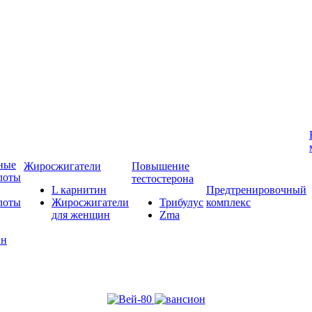
ные
Жиросжигатели
Повышение
лоты
тестостерона
L карнитин
Предтренировочный
лоты
Жиросжигатели
Трибулус
комплекс
для женщин
Zma
ин