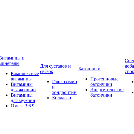
Витамины и
Спе
минералы
Для суставов и
доба
Батончики
связок
спор
Комплексные
витамины
Протеиновые
Глюкозамин
Витамины
батончики
и
для женщин
Энергетические
хондроитин
Витамины
батончики
Коллаген
для мужчин
Омега 3 6 9