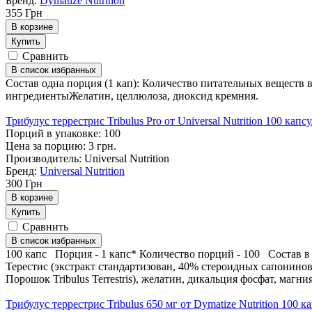
Бренд:
Dymatize Nutrition
355
Грн
В корзине
Купить
Сравнить
В список избранных
Состав одна порция (1 кап): Количество питательных веществ в
ингредиентыЖелатин, целлюлоза, диоксид кремния.
Трибулус террестрис Tribulus Pro от Universal Nutrition 100 капс
Порций в упаковке: 100
Цена за порцию: 3 грн.
Производитель: Universal Nutrition
Бренд:
Universal Nutrition
300
Грн
В корзине
Купить
Сравнить
В список избранных
100 капс Порция - 1 капс* Количество порций - 100 Состав в 
Терестис (экстракт стандартизован, 40% стероидных сапонинов),
Порошок Tribulus Terrestris), желатин, дикальция фосфат, магния
Трибулус террестрис Tribulus 650 мг от Dymatize Nutrition 100 к