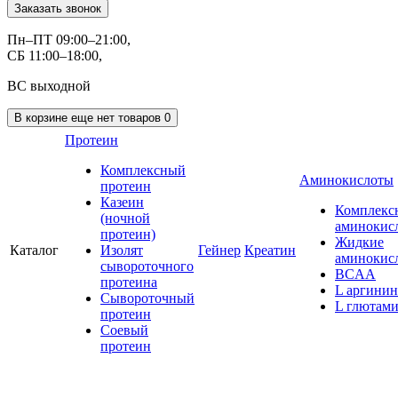
Заказать звонок
Пн–ПТ 09:00–21:00,
СБ 11:00–18:00,
ВС выходной
В корзине
еще нет товаров
0
Протеин
Комплексный
Аминокислоты
протеин
Казеин
Комплекс
(ночной
аминокис
протеин)
Жидкие
Каталог
Изолят
Гейнер
Креатин
аминокис
сывороточного
BCAA
протеина
L аргинин
Сывороточный
L глютам
протеин
Соевый
протеин