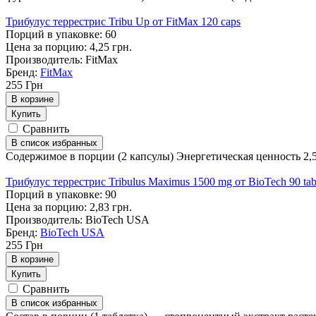
Трибулус террестрис Tribu Up от FitMax 120 caps
Порций в упаковке: 60
Цена за порцию: 4,25 грн.
Производитель: FitMax
Бренд:
FitMax
255
Грн
В корзине
Купить
Сравнить
В список избранных
Содержимое в порции (2 капсулы) Энергетическая ценность 2,54 
Трибулус террестрис Tribulus Maximus 1500 mg от BioTech 90 tab
Порций в упаковке: 90
Цена за порцию: 2,83 грн.
Производитель: BioTech USA
Бренд:
BioTech USA
255
Грн
В корзине
Купить
Сравнить
В список избранных