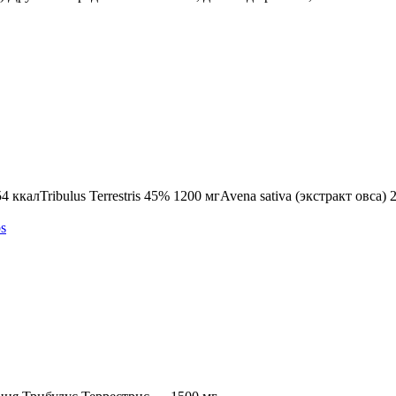
ккалTribulus Terrestris 45% 1200 мгAvena sativa (экстракт овса)
s