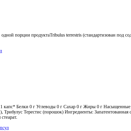
 одной порции продуктаTribulus terrestris (стандартизован под
ул
1 капс* Белки 0 г Углеводы 0 г Сахар 0 г Жиры 0 г Насыщенные
 Трибулус Терестис (порошок) Ингредиенты: Запатентованная смес
 стеарат.
апсул