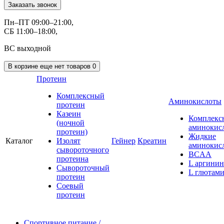
Заказать звонок
Пн–ПТ 09:00–21:00,
СБ 11:00–18:00,
ВС выходной
В корзине
еще нет товаров
0
Протеин
Комплексный
Аминокислоты
протеин
Казеин
Комплекс
(ночной
аминокис
протеин)
Жидкие
Каталог
Изолят
Гейнер
Креатин
аминокис
сывороточного
BCAA
протеина
L аргинин
Сывороточный
L глютам
протеин
Соевый
протеин
Спортивное питание
/