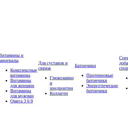
Витамины и
Спе
минералы
Для суставов и
доба
Батончики
связок
спор
Комплексные
витамины
Протеиновые
Глюкозамин
Витамины
батончики
и
для женщин
Энергетические
хондроитин
Витамины
батончики
Коллаген
для мужчин
Омега 3 6 9