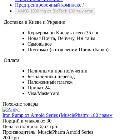
Предтренировочный комплекс
/
AAKG 1000 mg от BioTech 100 таблеток
Доставка в Киеве и Украине
Курьером по Киеву - всего 35 грн
Новая Почта, Delivery, Ин-тайм
Самовывоз
Почтомат (в отделении Приватбанка)
Оплата
Наличными при получении
Безналичный перевод
Наложенный платеж
Приват 24
Visa/Mastercard
Похожие товары
Iron Pump от Arnold Series (MusclePharm) 180 грамм
Порций в упаковке: 30
Цена за порцию: 6,67 грн.
Производитель: MusclePharm Arnold Series
200
Грн