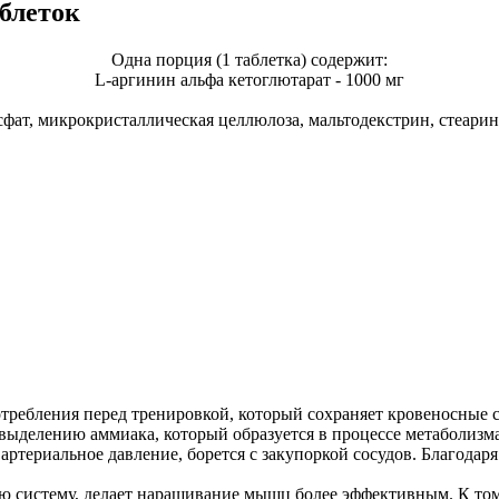
аблеток
Одна порция (1 таблетка) содержит:
L-аргинин альфа кетоглютарат - 1000 мг
ат, микрокристаллическая целлюлоза, мальтодекстрин, стеарино
требления перед тренировкой, который сохраняет кровеносные с
ыделению аммиака, который образуется в процессе метаболизма
т артериальное давление, борется с закупоркой сосудов. Благода
 систему, делает наращивание мышц более эффективным. К тому