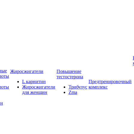
ные
Жиросжигатели
Повышение
лоты
тестостерона
L карнитин
Предтренировочный
лоты
Жиросжигатели
Трибулус
комплекс
для женщин
Zma
ин