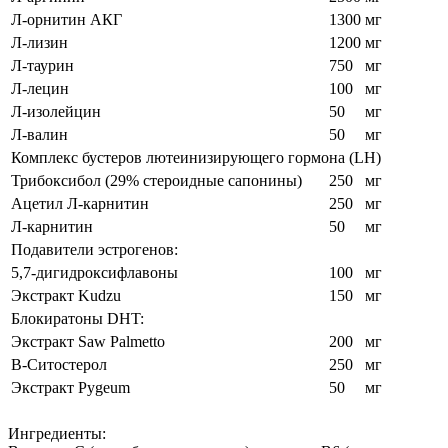
Л-орнитин АКГ
1300
мг
Л-лизин
1200
мг
Л-таурин
750
мг
Л-лецин
100
мг
Л-изолейцин
50
мг
Л-валин
50
мг
Комплекс бустеров лютеинизирующего гормона (LH)
Трибоксибол (29% стероидные сапонины)
250
мг
Ацетил Л-карнитин
250
мг
Л-карнитин
50
мг
Подавители эстрогенов:
5,7-дигидроксифлавоны
100
мг
Экстракт Kudzu
150
мг
Блокиратоны DHT:
Экстракт Saw Palmetto
200
мг
В-Ситостерол
250
мг
Экстракт Pygeum
50
мг
Ингредиенты: