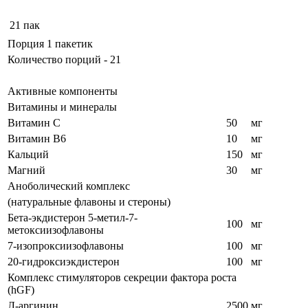
21 пак
Порция 1 пакетик
Количество порций - 21
Активные компоненты
Витамины и минералы
Витамин С
50
мг
Витамин В6
10
мг
Кальций
150
мг
Магний
30
мг
Аноболический комплекс
(натуральные флавоны и стероны)
Бета-экдистерон 5-метил-7-
100
мг
метоксиизофлавоны
7-изопроксиизофлавоны
100
мг
20-гидроксиэкдистерон
100
мг
Комплекс стимуляторов секреции фактора роста
(hGF)
Л-аргинин
2500
мг