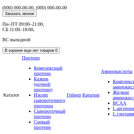
(000) 000-00-00, (000) 000-00-00
Заказать звонок
Пн–ПТ 09:00–21:00,
СБ 11:00–18:00,
ВС выходной
В корзине
еще нет товаров
0
Протеин
Комплексный
Аминокислоты
протеин
Казеин
Комплекс
(ночной
аминокис
протеин)
Жидкие
Каталог
Изолят
Гейнер
Креатин
аминокис
сывороточного
BCAA
протеина
L аргинин
Сывороточный
L глютам
протеин
Соевый
протеин