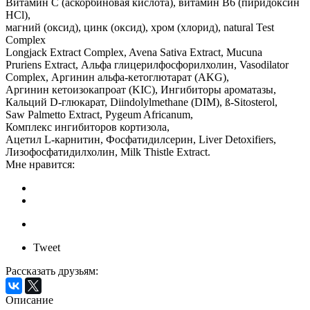
Витамин С (аскорбиновая кислота), витамин В6 (пиридоксин
HCl),
магний (оксид), цинк (оксид), хром (хлорид), natural Test
Complex
Longjack Extract Complex, Avena Sativa Extract, Mucuna
Pruriens Extract, Альфа глицерилфосфорилхолин, Vasodilator
Complex, Аргинин альфа-кетоглютарат (AKG),
Аргинин кетоизокапроат (KIC), Ингибиторы ароматазы,
Кальций D-глюкарат, Diindolylmethane (DIM), ß-Sitosterol,
Saw Palmetto Extract, Pygeum Africanum,
Комплекс ингибиторов кортизола,
Ацетил L-карнитин, Фосфатидилсерин, Liver Detoxifiers,
Лизофосфатидилхолин, Milk Thistle Extract.
Мне нравится:
Tweet
Рассказать друзьям:
Описание