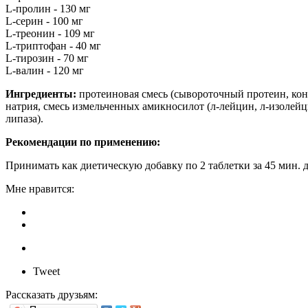
L-пролин - 130 мг
L-серин - 100 мг
L-треонин - 109 мг
L-триптофан - 40 мг
L-тирозин - 70 мг
L-валин - 120 мг
Ингредиенты:
протеиновая смесь (сывороточный протеин, конц
натрия, смесь измельченных амикносилот (л-лейцин, л-изолейци
липаза).
Рекомендации по применению:
Принимать как диетическую добавку по 2 таблетки за 45 мин. 
Мне нравится:
Tweet
Рассказать друзьям: