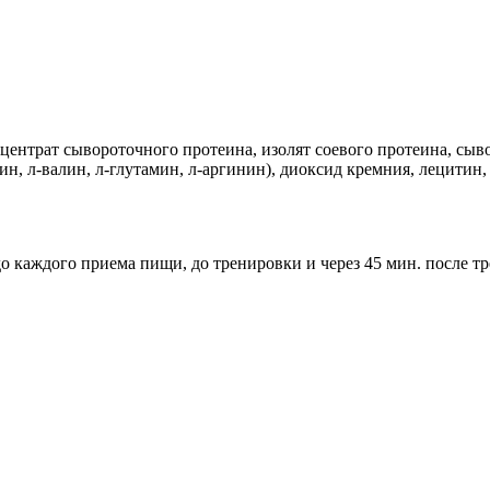
ентрат сывороточного протеина, изолят соевого протеина, сыво
н, л-валин, л-глутамин, л-аргинин), диоксид кремния, лецитин, 
до каждого приема пищи, до тренировки и через 45 мин. после т