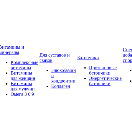
Витамины и
Спе
минералы
Для суставов и
доба
Батончики
связок
спор
Комплексные
витамины
Протеиновые
Глюкозамин
Витамины
батончики
и
для женщин
Энергетические
хондроитин
Витамины
батончики
Коллаген
для мужчин
Омега 3 6 9