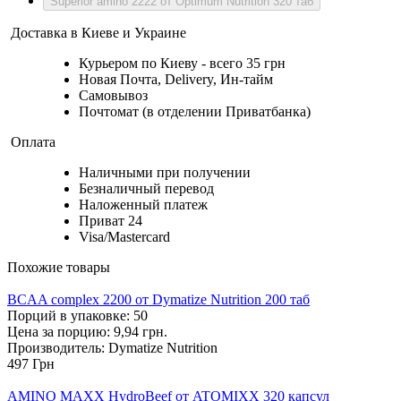
Superior amino 2222 от Optimum Nutrition 320 таб
Доставка в Киеве и Украине
Курьером по Киеву - всего 35 грн
Новая Почта, Delivery, Ин-тайм
Самовывоз
Почтомат (в отделении Приватбанка)
Оплата
Наличными при получении
Безналичный перевод
Наложенный платеж
Приват 24
Visa/Mastercard
Похожие товары
BCAA complex 2200 от Dymatize Nutrition 200 таб
Порций в упаковке: 50
Цена за порцию: 9,94 грн.
Производитель: Dymatize Nutrition
497
Грн
AMINO MAXX HydroBeef от ATOMIXX 320 капсул