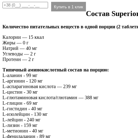
Купить в 1 клик
Состав Superio
Количество питательных веществ в одной порции (2 таблетк
Калории — 15 ккал
Жиры — 0 г
Натрий — 40 мг
Углеводы — 2 г
Протеин — 2 г
Типичный аминокислотный состав на порцию:
L-аланин - 99 мг
L-аргинин - 120 мг
L-аспарагиновая кислота — 239 мг
L-цистин - 30 мг
L-глютаминовая кислота/глютамин — 388 мг
L-глицин - 69 мг
L-гистидин - 40 мг
L-изолейцин - 130 мг
L-лейцин - 240 мг
L-лизин - 159 мг
L-метионин - 40 мг
L-фенилаланин - 89 мг