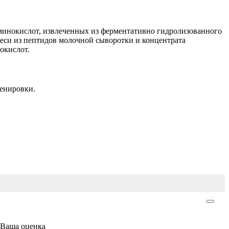
аминокислот, извлеченных из ферментативно гидролизованного
меси из пептидов молочной сыворотки и концентрата
окислот.
ренировки.
Ваша оценка