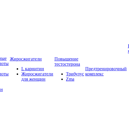
ные
Жиросжигатели
Повышение
лоты
тестостерона
L карнитин
Предтренировочный
лоты
Жиросжигатели
Трибулус
комплекс
для женщин
Zma
ин