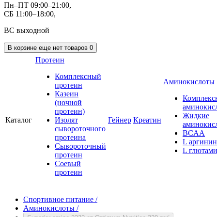
Пн–ПТ 09:00–21:00,
СБ 11:00–18:00,
ВС выходной
В корзине
еще нет товаров
0
Протеин
Комплексный
Аминокислоты
протеин
Казеин
Комплекс
(ночной
аминокис
протеин)
Жидкие
Каталог
Изолят
Гейнер
Креатин
аминокис
сывороточного
BCAA
протеина
L аргинин
Сывороточный
L глютам
протеин
Соевый
протеин
Спортивное питание
/
Аминокислоты
/