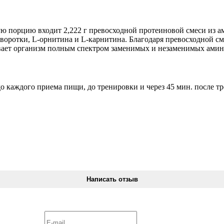
ую порцию входит 2,222 г превосходной протеиновой смеси из 
ыворотки, L-орнитина и L-карнитина. Благодаря превосходной с
вает организм полным спектром заменимых и незаменимых амин
до каждого приема пищи, до тренировки и через 45 мин. после т
Написать отзыв